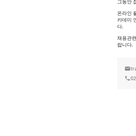
그동안 
온라인 
카데미 
다.
채용관련
랍니다.
tr
email
02
phone