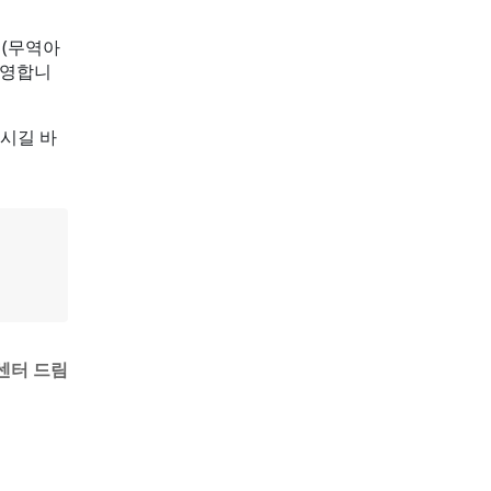
 (무역아
운영합니
시길 바
센터 드림